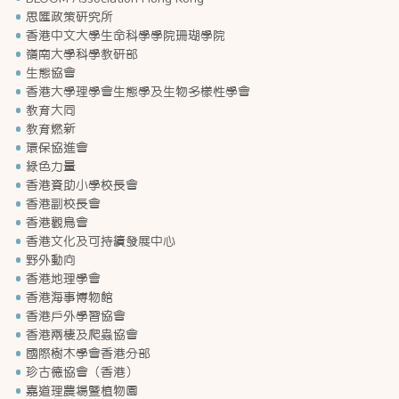
思匯政策研究所
香港中文大學生命科學學院珊瑚學院
嶺南大學科學教研部
生態協會
香港大學理學會生態學及生物多樣性學會
教育大同
教育燃新
環保協進會
綠色力量
香港資助小學校長會
香港副校長會
香港觀鳥會
香港文化及可持續發展中心
野外動向
香港地理學會
香港海事博物館
香港戶外學習協會
香港兩棲及爬蟲協會
國際樹木學會香港分部
珍古德協會（香港）
嘉道理農場暨植物園