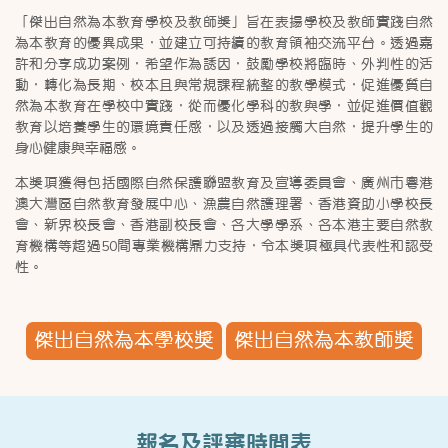
「傑出自然為本教育學校及教師獎」旨在表揚學校及教師實踐自然
為本教育的優異成果，並建立可持續的教育領袖交流平台。透過嘉
許和分享成功案例，希望作為誘因，鼓勵學校將臨時、外判性的活
動，轉化為長期、校本且與常規課程統整的教學模式，促進優質自
然為本教育在學校中實踐，從而優化學科的教與學，並促進價值觀
教育以培養學生的環境責任感，以及透過接觸大自然，提升學生的
身心健康與幸福感。
本獎項獲得包括國際自然保護聯盟教育及宣導委員會、廣州市粵港
澳大灣區自然教育發展中心、漁農自然護理署、香港資助小學校長
會、新界校長會、香港副校長會、各大學學系、各本港主要自然教
育機構等超過50間專業機構鼎力支持，令本獎項極具代表性和認受
性。
傑出自然為本學校獎
傑出自然為本教師獎
報名及評審時間表